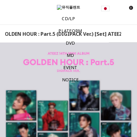
0
CD/LP
PLATFORM
 GOLDEN HOUR : Part.5 (DIGIPACK Ver.) [Set] ATEEZ – GOL
DVD
MD
EVENT
NOTICE