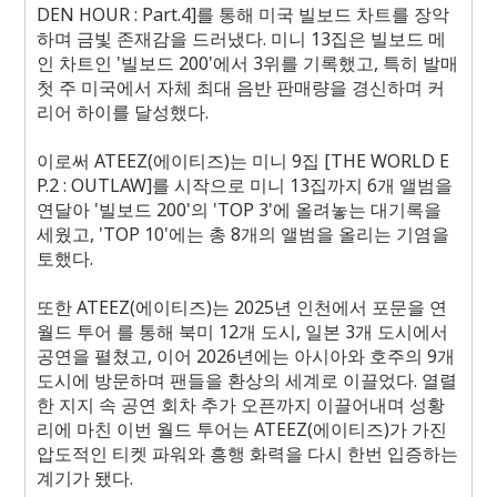
DEN HOUR : Part.4]
를 통해 미국 빌보드 차트를 장악
하며 금빛 존재감을 드러냈다
.
미니
13
집은 빌보드 메
인 차트인
'
빌보드
200'
에서
3
위를 기록했고
,
특히 발매
첫 주 미국에서 자체 최대 음반 판매량을 경신하며 커
리어 하이를 달성했다
.
이로써
ATEEZ(
에이티즈
)
는 미니
9
집
[THE WORLD E
P.2 : OUTLAW]
를 시작으로 미니
13
집까지
6
개 앨범을
연달아
'
빌보드
200'
의
'TOP 3'
에 올려놓는 대기록을
세웠고
, 'TOP 10'
에는 총
8
개의 앨범을 올리는 기염을
토했다
.
또한
ATEEZ(
에이티즈
)
는
2025
년 인천에서 포문을 연
월드 투어
를 통해 북미
12
개 도시
,
일본
3
개 도시에서
공연을 펼쳤고
,
이어
2026
년에는 아시아와 호주의
9
개
도시에 방문하며 팬들을 환상의 세계로 이끌었다
.
열렬
한 지지 속 공연 회차 추가 오픈까지 이끌어내며 성황
리에 마친 이번 월드 투어는
ATEEZ(
에이티즈
)
가 가진
압도적인 티켓 파워와 흥행 화력을 다시 한번 입증하는
계기가 됐다
.