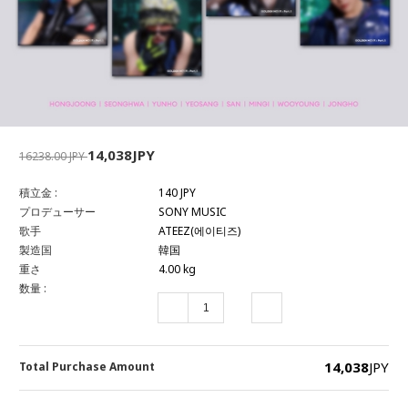
14,038JPY
16238.00 JPY
積立金 :
140 JPY
プロデューサー
SONY MUSIC
歌手
ATEEZ(에이티즈)
製造国
韓国
重さ
4.00 kg
数量 :
14,038
JPY
Total Purchase Amount