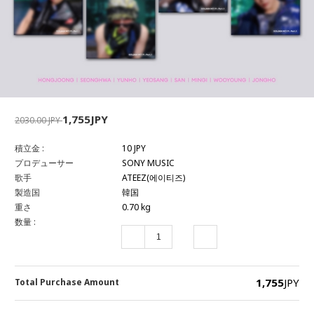
1,755JPY
2030.00 JPY
積立金 :
10 JPY
プロデューサー
SONY MUSIC
歌手
ATEEZ(에이티즈)
製造国
韓国
重さ
0.70 kg
数量 :
1,755
JPY
Total Purchase Amount