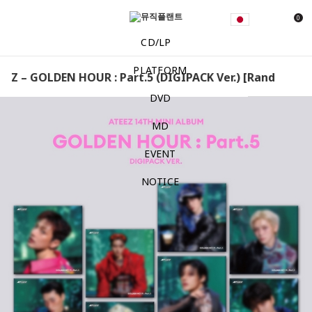
0
CD/LP
PLATFORM
Z – GOLDEN HOUR : Part.5 (DIGIPACK Ver.) [Random] ATE
DVD
MD
EVENT
NOTICE