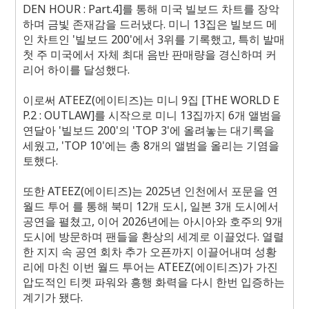
DEN HOUR : Part.4]
를 통해 미국 빌보드 차트를 장악
하며 금빛 존재감을 드러냈다
.
미니
13
집은 빌보드 메
인 차트인
'
빌보드
200'
에서
3
위를 기록했고
,
특히 발매
첫 주 미국에서 자체 최대 음반 판매량을 경신하며 커
리어 하이를 달성했다
.
이로써
ATEEZ(
에이티즈
)
는 미니
9
집
[THE WORLD E
P.2 : OUTLAW]
를 시작으로 미니
13
집까지
6
개 앨범을
연달아
'
빌보드
200'
의
'TOP 3'
에 올려놓는 대기록을
세웠고
, 'TOP 10'
에는 총
8
개의 앨범을 올리는 기염을
토했다
.
또한
ATEEZ(
에이티즈
)
는
2025
년 인천에서 포문을 연
월드 투어
를 통해 북미
12
개 도시
,
일본
3
개 도시에서
공연을 펼쳤고
,
이어
2026
년에는 아시아와 호주의
9
개
도시에 방문하며 팬들을 환상의 세계로 이끌었다
.
열렬
한 지지 속 공연 회차 추가 오픈까지 이끌어내며 성황
리에 마친 이번 월드 투어는
ATEEZ(
에이티즈
)
가 가진
압도적인 티켓 파워와 흥행 화력을 다시 한번 입증하는
계기가 됐다
.