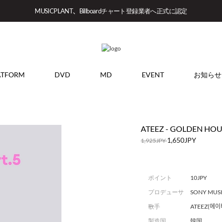
MUSICPLANT、Billboardチャート登録業者へ正式に認定
ATFORM
DVD
MD
EVENT
お知らせ
ATEEZ - GOLDEN HOUR 
1,650JPY
1,925JPY
ポイント
10JPY
プロデューサ
SONY MUS
ー
歌手
ATEEZ(에이
製造国
韓国