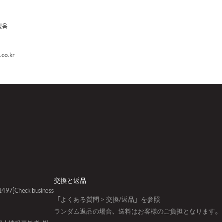
없음
co.kr
交換と返品
01497
[Check business
「よくある質問 > 交換/返品」を参照
ランダム返品の場合、送料はお客様のご負担となります。