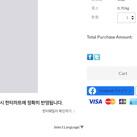
重さ
0.70 kg
数量 :
Total Purchase Amount:
Cart
Facebookでログイン
Select Language
▼