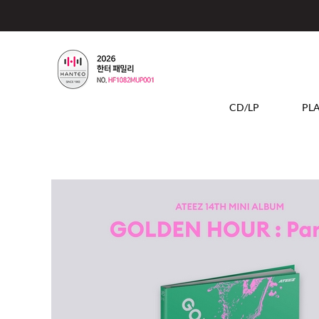
CD/LP
PL