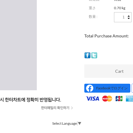
重さ
0.70 kg
数量 :
Total Purchase Amount:
Cart
Facebookでログイン
Select Language
▼