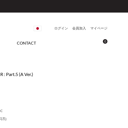
ログイン
会員加入
マイページ
0
CONTACT
 Part.5 (A Ver.)
IC
티즈)