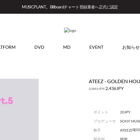
MUSICPLANT、Billboardチャート登録業者へ正式に認定
ATFORM
DVD
MD
EVENT
お知らせ
ATEEZ - GOLDEN HOUR :
2,436JPY
2,881JPY
ポイント
20JPY
プロデューサ
SONY MUS
ー
歌手
ATEEZ(에이
製造国
韓国