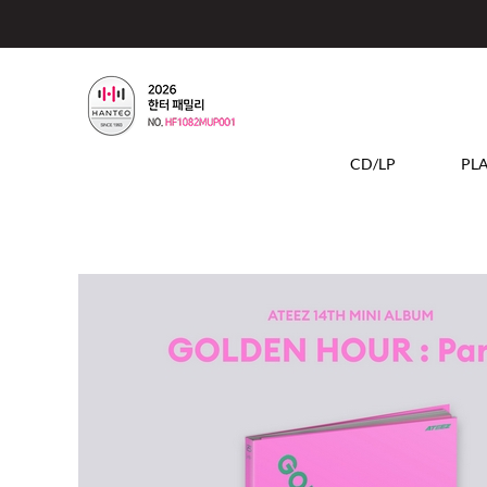
CD/LP
PL