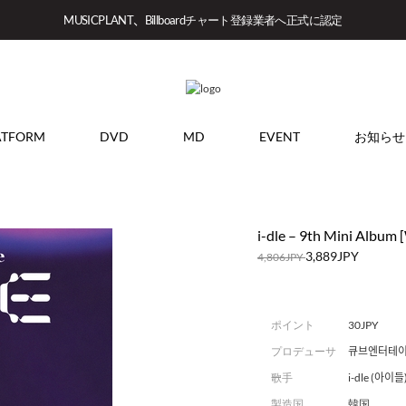
MUSICPLANT、Billboardチャート登録業者へ正式に認定
ATFORM
DVD
MD
EVENT
お知らせ
i-dle – 9th Mini Album 
3,889JPY
4,806JPY
ポイント
30JPY
プロデューサ
큐브엔터테
ー
歌手
i-dle (아이들
製造国
韓国