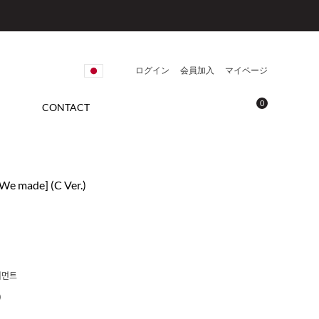
ログイン
会員加入
マイページ
0
CONTACT
[We made] (C Ver.)
이먼트
)