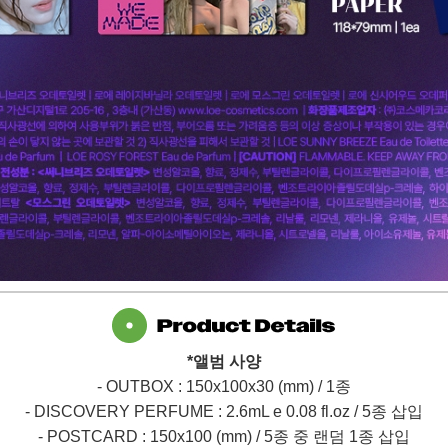
*
앨범 사양
- OUTBOX : 150x100x30 (mm) / 1
종
- DISCOVERY PERFUME : 2.6mL e 0.08 fl.oz / 5
종 삽입
- POSTCARD : 150x100 (mm) / 5
종 중 랜덤
1
종 삽입