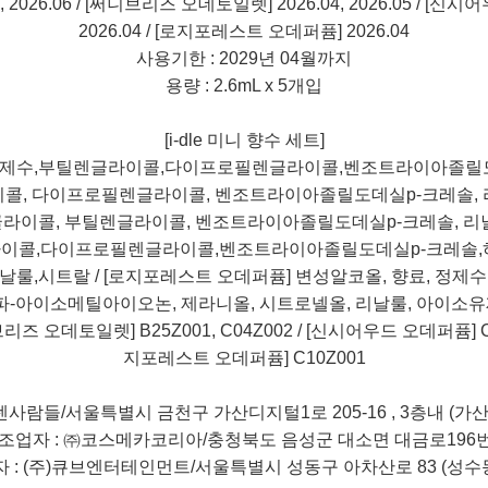
 2026.06 / [
써니브리즈 오데토일렛
] 2026.04, 2026.05 / [
신시어
2026.04 / [
로지포레스트 오데퍼퓸
] 2026.04
사용기한
: 2029
년
04
월까지
용량
: 2.6mL x 5
개입
[i-dle
미니 향수 세트
]
제수
,
부틸렌글라이콜
,
다이프로필렌글라이콜
,
벤조트라이아졸릴
이콜
,
다이프로필렌글라이콜
,
벤조트라이아졸릴도데실
p-
크레솔
,
글라이콜
,
부틸렌글라이콜
,
벤조트라이아졸릴도데실
p-
크레솔
,
리
라이콜
,
다이프로필렌글라이콜
,
벤조트라이아졸릴도데실
p-
크레솔
,
날룰
,
시트랄
/ [
로지포레스트 오데퍼퓸
]
변성알코올
,
향료
,
정제수
파
-
아이소메틸아이오논
,
제라니올
,
시트로넬올
,
리날룰
,
아이소유
브리즈 오데토일렛
] B25Z001, C04Z002 / [
신시어우드 오데퍼퓸
] 
지포레스트 오데퍼퓸
] C10Z001
센사람들
/
서울특별시 금천구 가산디지털
1
로
205-16 , 3
층내
(
가
조업자
:
㈜코스메카코리아
/
충청북도 음성군 대소면 대금로
196
자
: (
주
)
큐브엔터테인먼트
/
서울특별시 성동구 아차산로
83 (
성수