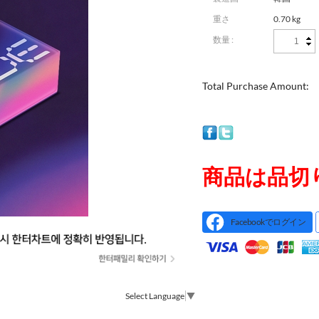
重さ
0.70 kg
数量 :
Total Purchase Amount:
商品は品切
Facebookでログイン
Select Language
▼