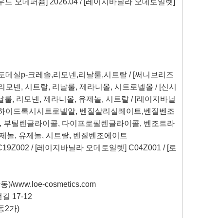
우드 오데퍼퓸
] 2026.04 / [
레이지바닐라 오데토일렛
]
도데실
p-
크레솔
,
리모넨
,
리날룰
,
시트랄
/ [
써니브리즈
리모넨
,
시트랄
,
리날룰
,
제라니올
,
시트로넬올
/ [
신시
날룰
,
리모넨
,
제라니올
,
유제놀
,
시트랄
/ [
레이지바닐
하이드록시시트로넬알
,
벤질살리실레이트
,
벤질벤조
,
부틸렌글라이콜
,
다이프로필렌글라이콜
,
벤조트라
제놀
,
유제놀
,
시트랄
,
벤질벤조에이트
C19Z002 / [
레이지바닐라 오데토일렛
] C04Z001 / [
로
산동
)/www.loe-cosmetics.com
번길
17-12
동
2
가
)