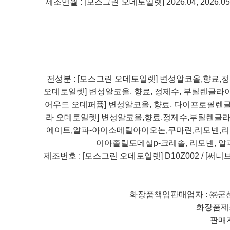
제조연월
: [
모스그린 오데토일렛
] 2026.04, 2026.05,
전성분
: [
모스그린 오데토일렛
]
변성알코올
,
향료
,
정
오데토일렛
]
변성알코올
,
향료
,
정제수
,
부틸렌글라
어우드 오데퍼퓸
]
변성알코올
,
향료
,
다이프로필렌
라 오데토일렛
]
변성알코올
,
향료
,
정제수
,
부틸렌글
에이트
,
알파
-
아이소메틸아이오논
,
쿠마린
,
리모넨
,
리
이아졸릴도데실
p-
크레솔
,
리모넨
,
알
제조번호
: [
모스그린 오데토일렛
] D10Z002 / [
써니
화장품책임판매업자
:
㈜굳
화장품제
판매