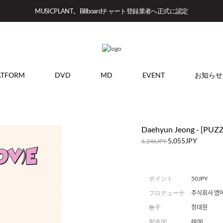
MUSICPLANT、Billboardチャート登録業者へ正式に認定
ATFORM
DVD
MD
EVENT
お知らせ
Daehyun Jeong - [PU
5,055JPY
6,246JPY
ポイント
50JPY
プロデューサ
주식회사 엠
ー
歌手
정대현
製造国
韓国