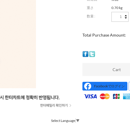
重さ
0.70 kg
数量 :
Total Purchase Amount:
Cart
Facebookでログイン
Select Language
▼