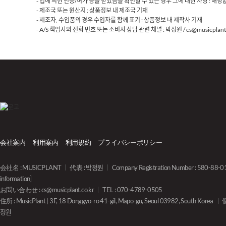
- 법에 의한 인증/허가 등을 받았음을 확인할 수 있는 경우 그에 대한 사항 : 해당
- 제조국 또는 원산지 : 상품정보 내 제조국 기재
- 제조자, 수입품의 경우 수입자를 함께 표기 : 상품정보 내 제작사 기재
- A/S 책임자와 전화 번호 또는 소비자 상담 관련 채널 : 박정원 / cs@musicplant.
会社案内
利用案内
利用規約
プライバシーポリシー
会社名 : MUSICPLANT
代表 : 박정원
Company Registration Number : 580-88-
information]
お問い合わせ :
cs@musicplant.co.kr
TEL : 070-4789-0505
住所 : MusicPlant | 3F, 18 Donggyo-ro 41-gil, Mapo-gu, Seoul 03982, South Korea
정원