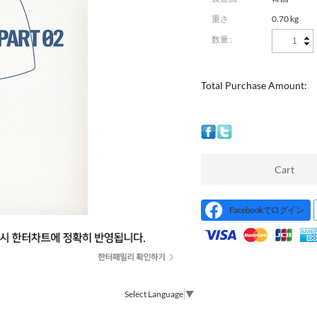
重さ
0.70 kg
数量 :
Total Purchase Amount:
Cart
Facebookでログイン
Select Language
▼