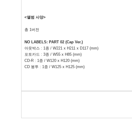
<
앨범 사양
>
총
1
버전
NO LABELS: PART 02 (Cap Ver.)
아웃박스
: 1
종
/ W221 x H211 x D117 (mm)
포토카드
: 3
종
/ W55 x H85 (mm)
CD-R : 1
종
/ W120 x H120 (mm)
CD
봉투
: 1
종
/ W125 x H125 (mm)