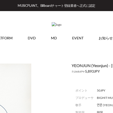
MUSICPLANT、Billboardチャート登録業者へ正式に認定
ATFORM
DVD
MD
EVENT
お知らせ
YEONJUN (Yeonjun) - [
5,893JPY
7,268JPY
ポイント
50JPY
プロデューサ
BIGHIT MU
ー
歌手
연준 (YEON
製造国
韓国