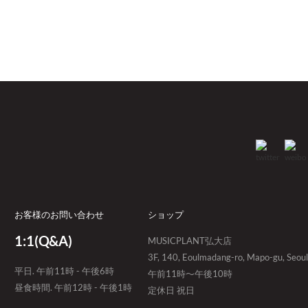
お客様のお問い合わせ
ショップ
1:1(Q&A)
MUSICPLANT弘大店
3F, 140, Eoulmadang-ro, Mapo-gu, Seoul
平日. 午前11時 - 午後6時
午前11時～午後10時
昼食時間. 午前12時 - 午後1時
定休日 祝日