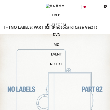
0
CD/LP
PLATFORM
N – [NO LABELS: PART 02] (Photocard Case Ver.) [Set] YE
DVD
MD
EVENT
NOTICE