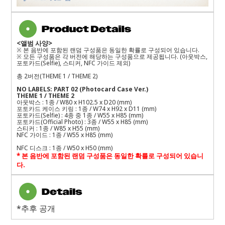
<
앨범 사양
>
※
본 음반에 포함된 랜덤 구성품은 동일한 확률로 구성되어 있습니다
.
※
모든 구성품은 각 버전에 해당하는 구성품으로 제공됩니다
. (
아웃박스
,
포토카드
(Selfie),
스티커
, NFC
가이드 제외
)
총
2
버전
(THEME 1 / THEME 2)
NO LABELS: PART 02 (Photocard Case Ver.)
THEME 1 / THEME 2
아웃박스
: 1
종
/ W80 x H102.5 x D20 (mm)
포토카드 케이스 키링
: 1
종
/ W74 x H92 x D11 (mm)
포토카드
(Selfie) : 4
종 중
1
종
/ W55 x H85 (mm)
포토카드
(Official Photo) : 3
종
/ W55 x H85 (mm)
스티커
: 1
종
/ W85 x H55 (mm)
NFC
가이드
: 1
종
/ W55 x H85 (mm)
NFC
디스크
: 1
종
/ W50 x H50 (mm)
*
본 음반에 포함된 랜덤 구성품은 동일한 확률로 구성되어 있습니
다
.
*추후 공개