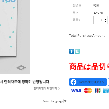
製造国
韓国
重さ
1.40 kg
数量 :
Total Purchase Amount:
商品は品切
Facebookでログイン
Select Language
▼