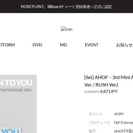
MUSICPLANT、Billboardチャート登録業者へ正式に認定
ATFORM
DVD
MD
EVENT
お知らせ
[Set] AHOF – 3rd Min
Ver. / RUSH Ver.)
4,871JPY
5,998JPY
ポイント
40JPY
プロデューサ
F&F Entert
ー
歌手
AHOF(아홉)