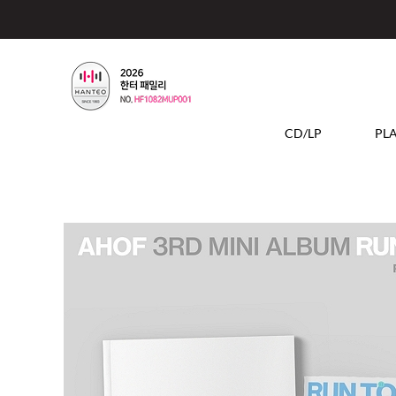
CD/LP
PL