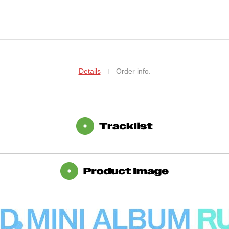
Details
Order info.