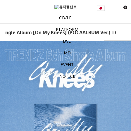
0
CD/LP
PLATFORM
Single Album [On My Knees] (POCAALBUM Ver.) TRENDZ –
DVD
MD
EVENT
NOTICE