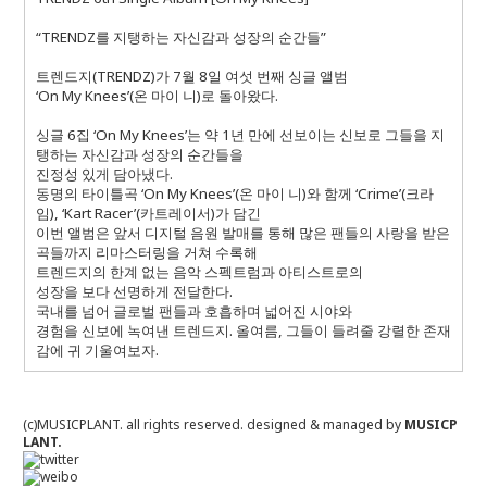
“TRENDZ를 지탱하는 자신감과 성장의 순간들”
트렌드지(TRENDZ)가 7월 8일 여섯 번째 싱글 앨범
‘On My Knees’(온 마이 니)로 돌아왔다.
싱글 6집 ‘On My Knees’는 약 1년 만에 선보이는 신보로 그들을 지
탱하는 자신감과 성장의 순간들을
진정성 있게 담아냈다.
동명의 타이틀곡 ‘On My Knees’(온 마이 니)와 함께 ‘Crime’(크라
임), ‘Kart Racer’(카트레이서)가 담긴
이번 앨범은 앞서 디지털 음원 발매를 통해 많은 팬들의 사랑을 받은
곡들까지 리마스터링을 거쳐 수록해
트렌드지의 한계 없는 음악 스펙트럼과 아티스트로의
성장을 보다 선명하게 전달한다.
국내를 넘어 글로벌 팬들과 호흡하며 넓어진 시야와
경험을 신보에 녹여낸 트렌드지. 올여름, 그들이 들려줄 강렬한 존재
감에 귀 기울여보자.
(c)MUSICPLANT. all rights reserved.
designed & managed by
MUSICP
LANT.