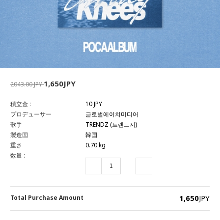
1,650JPY
2043.00 JPY
積立金 :
10 JPY
プロデューサー
글로벌에이치미디어
歌手
TRENDZ (트렌드지)
製造国
韓国
重さ
0.70 kg
数量 :
1,650
JPY
Total Purchase Amount