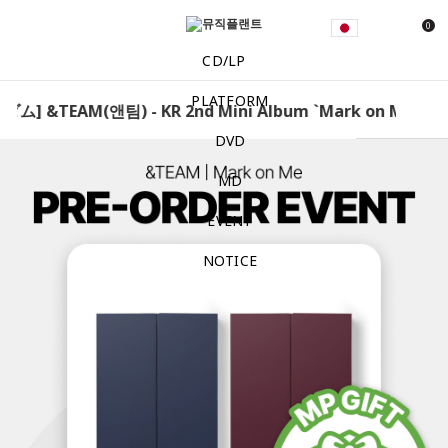
0
CD/LP
PLATFORM
 &TEAM(앤팀) - KR 2nd Mini Album `Mark on Me` [特典
DVD
MD
EVENT
NOTICE