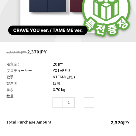
2,370JPY
2933.00 JPY
積立金 :
20 JPY
プロデューサー
YX LABELS
歌手
&TEAM(앤팀)
製造国
韓国
重さ
0.70 kg
数量 :
2,370
JPY
Total Purchase Amount