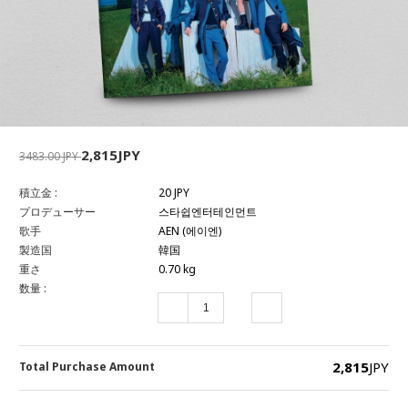
2,815JPY
3483.00 JPY
積立金 :
20 JPY
プロデューサー
스타쉽엔터테인먼트
歌手
AEN (에이엔)
製造国
韓国
重さ
0.70 kg
数量 :
2,815
JPY
Total Purchase Amount