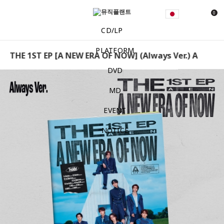
0
CD/LP
PLATFORM
THE 1ST EP [A NEW ERA OF NOW] (Always Ver.) AEN(エイエン
DVD
MD
EVENT
NOTICE