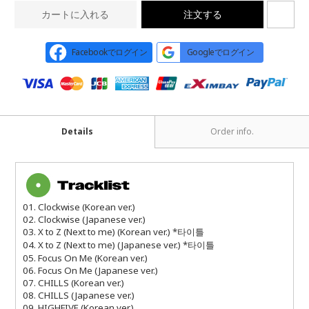
カートに入れる
注文する
Facebookでログイン
Googleでログイン
Details
Order info.
01. Clockwise (Korean ver.)
02. Clockwise (Japanese ver.)
03. X to Z (Next to me) (Korean ver.) *타이틀
04. X to Z (Next to me) (Japanese ver.) *타이틀
05. Focus On Me (Korean ver.)
06. Focus On Me (Japanese ver.)
07. CHILLS (Korean ver.)
08. CHILLS (Japanese ver.)
09. HIGHFIVE (Korean ver.)