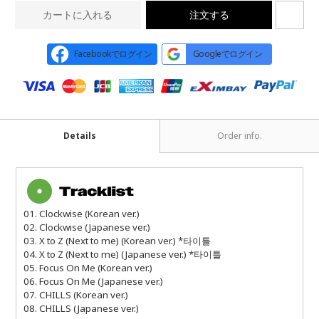
カートに入れる
注文する
Facebookでログイン
Googleでログイン
Details
Order info.
01. Clockwise (Korean ver.)
02. Clockwise (Japanese ver.)
03. X to Z (Next to me) (Korean ver.) *타이틀
04. X to Z (Next to me) (Japanese ver.) *타이틀
05. Focus On Me (Korean ver.)
06. Focus On Me (Japanese ver.)
07. CHILLS (Korean ver.)
08. CHILLS (Japanese ver.)