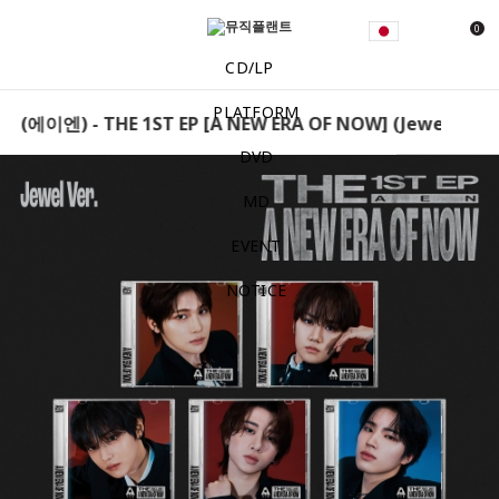
0
CD/LP
PLATFORM
(에이엔) - THE 1ST EP [A NEW ERA OF NOW] (Jewel Ver.) 
DVD
MD
EVENT
NOTICE