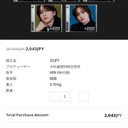
2,043JPY
2514.00 JPY
積立金 :
20 JPY
プロデューサー
스타쉽엔터테인먼트
歌手
AEN (에이엔)
製造国
韓国
重さ
0.70 kg
数量 :
2,043
JPY
Total Purchase Amount