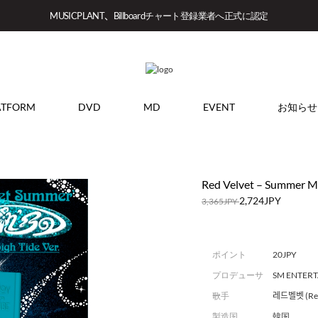
MUSICPLANT、Billboardチャート登録業者へ正式に認定
ATFORM
DVD
MD
EVENT
お知らせ
Red Velvet – Summer Mi
2,724JPY
3,365JPY
ポイント
20JPY
プロデューサ
SM ENTER
ー
歌手
레드벨벳 (Red
製造国
韓国