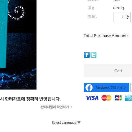
重さ
0.70 kg
数量 :
Total Purchase Amount:
Cart
Facebookでログイン
Select Language
▼