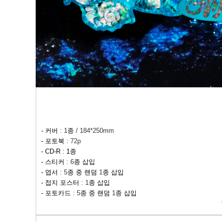
-
커버
: 1
종
/ 184*250mm
-
포토북
: 72p
- CD-R : 1
종
-
스티커
: 6
종 삽입
-
엽서
: 5
종 중 랜덤
1
종 삽입
-
접지 포스터
: 1
종 삽입
-
포토카드
: 5
종 중 랜덤
1
종 삽입