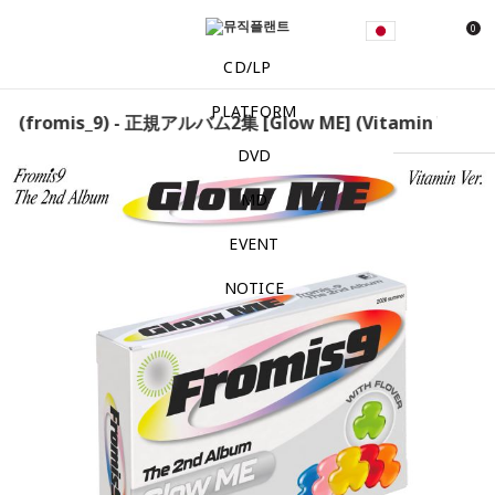
0
CD/LP
PLATFORM
romis_9) - 正規アルバム2集 [Glow ME] (Vitamin Ver.) プ
DVD
MD
EVENT
NOTICE