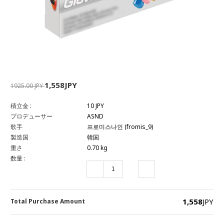
1,558JPY
1925.00 JPY
積立金 :
10 JPY
プロデューサー
ASND
歌手
프로미스나인 (fromis_9)
製造国
韓国
重さ
0.70 kg
数量 :
1,558
JPY
Total Purchase Amount