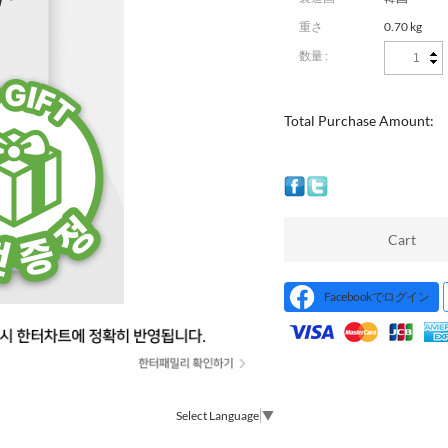
重さ
0.70 kg
数量 :
Total Purchase Amount:
Cart
Facebookでログイン
Select Language
▼