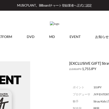
MUSICPLANT、Billboardチャート登録業者へ正式に認定
ATFORM
DVD
MD
EVENT
お知らせ
[EXCLUSIVE GIFT] Stray
1,755JPY
2,030JPY
ポイント
10JPY
プロデューサ
JYP ENTE
ー
歌手
Stray Kid
製造国
韓国