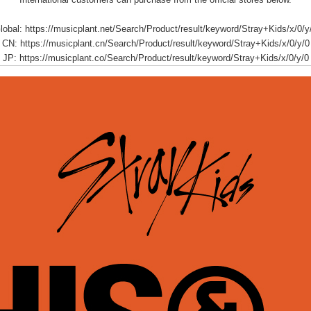
lobal:
https://musicplant.net/Search/Product/result/keyword/Stray+Kids/x/0/y
CN:
https://musicplant.cn/Search/Product/result/keyword/Stray+Kids/x/0/y/0
JP:
https://musicplant.co/Search/Product/result/keyword/Stray+Kids/x/0/y/0