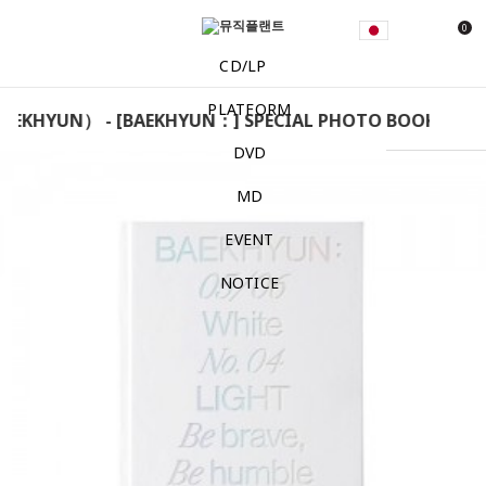
0
CD/LP
PLATFORM
HYUN） - [BAEKHYUN：] SPECIAL PHOTO BOOK SET ペ
DVD
MD
EVENT
NOTICE