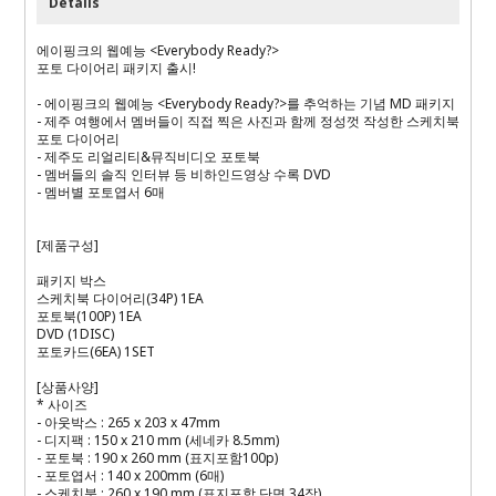
Details
에이핑크의 웹예능 <Everybody Ready?>
포토 다이어리 패키지 출시!
- 에이핑크의 웹예능 <Everybody Ready?>를 추억하는 기념 MD 패키지
- 제주 여행에서 멤버들이 직접 찍은 사진과 함께 정성껏 작성한 스케치북
포토 다이어리
- 제주도 리얼리티&뮤직비디오 포토북
- 멤버들의 솔직 인터뷰 등 비하인드영상 수록 DVD
- 멤버별 포토엽서 6매
[제품구성]
패키지 박스
스케치북 다이어리(34P) 1EA
포토북(100P) 1EA
DVD (1DISC)
포토카드(6EA) 1SET
[상품사양]
* 사이즈
- 아웃박스 : 265 x 203 x 47mm
- 디지팩 : 150 x 210 mm (세네카 8.5mm)
- 포토북 : 190 x 260 mm (표지포함100p)
- 포토엽서 : 140 x 200mm (6매)
- 스케치북 : 260 x 190 mm (표지포함 단면 34장)