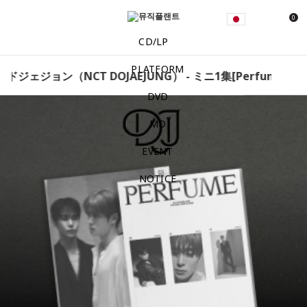
0
CD/LP
PLATFORM
ドジェジョン（NCT DOJAEJUNG） - ミニ1集[Perfume]（Pho
DVD
MD
EVENT
NOTICE