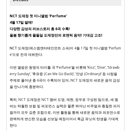
NCT
도재정 첫 미니앨범 ‘
Perfume
’
4
월
17
일 발매
!
다양한 감성의 러브스토리 총
6
곡 수록
!
올봄 향기롭게 물들일 도재정만의 로맨틱 음악
!
기대감 고조
!
NCT
도재정
(
에스엠엔터테인먼트 소속
)
이
4
월
17
일 첫 미니앨범 ‘
Perfum
e
’으로 전격 데뷔한다
.
이번 앨범은 동명의 타이틀 곡 ‘
Perfume
’을 비롯해 ‘
Kiss
’
,
‘
Dive
’
,
‘
Strawb
erry Sunday
’
,
‘후유증
(Can We Go Back)
’
,
‘안녕
(Ordinary)
’ 등 사랑을
주제로 풀어낸 총
6
곡이 수록되어 있어
, NCT
도재정의 새로운 음악 감성
을 만나기에 충분하다
.
특히
, NCT
도재정은
NCT
멤버 도영
,
재현
,
정우로 구성된 팀으로
,
세 멤
버는 탁월한 보컬 및 퍼포먼스 실력은 물론 뛰어난 비주얼과 훤칠한 피지
컬까지 모두 갖춘 조합으로
,
이번 활동을 통해 새로운 음악과 퍼포먼스로
완벽하게 변신한 모습을 선보일 예정이어서 특급 유닛의 탄생을 기대케
한다
.