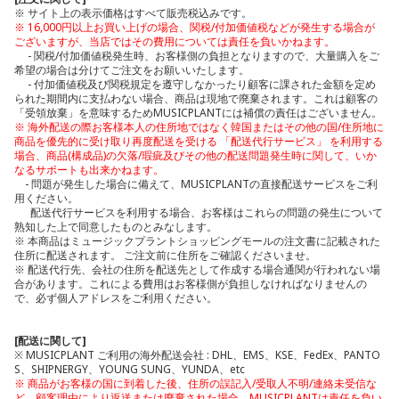
※ サイト上の表示価格はすべて販売税込みです。
※ 16,000円以上お買い上げの場合、関税/付加価値税などが発生する場合が
ございますが、当店ではその費用については責任を負いかねます。
- 関税/付加価値税発生時、お客様側の負担となりますので、大量購入をご
希望の場合は分けてご注文をお願いいたします。
- 付加価値税及び関税規定を遵守しなかったり顧客に課された金額を定め
られた期間内に支払わない場合、商品は現地で廃棄されます。これは顧客の
「受領放棄」を意味するためMUSICPLANTには補償の責任はございません。
※ 海外配送の際お客様本人の住所地ではなく韓国またはその他の国/住所地に
商品を優先的に受け取り再度配送を受ける
「配送代行サービス」
を利用する
場合、商品(構成品)の欠落/瑕疵及びその他の配送問題発生時に関して、いか
なるサポートも出来かねます。
- 問題が発生した場合に備えて、MUSICPLANTの直接配送サービスをご利
用ください。
配送代行サービスを利用する場合、お客様はこれらの問題の発生について
熟知した上で同意したものとみなします。
※ 本商品はミュージックプラントショッピングモールの注文書に記載された
住所に配送されます。 ご注文前に住所をご確認くださいませ。
※ 配送代行先、会社の住所を配送先として作成する場合通関が行われない場
合があります。これによる費用はお客様側が負担しなければなりませんの
で、必ず個人アドレスをご利用ください。
[配送に関して]
※ MUSICPLANT ご利用の海外配送会社 : DHL、EMS、KSE、FedEx、PANTO
S、SHIPNERGY、YOUNG SUNG、YUNDA、etc
※ 商品がお客様の国に到着した後、住所の誤記入/受取人不明/連絡未受信な
ど、顧客理由により返送または廃棄された場合、MUSICPLANTは責任を負い