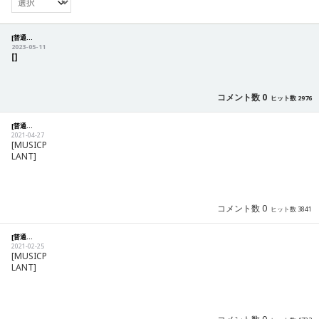
[普通] [Notification] 商品の注文及び配送に関するご案内
2023-05-11
[]
コメント数 0
ヒット数 2976
[普通] [Notification] Precautions for CS
2021-04-27
[MUSICP
LANT]
コメント数 0
ヒット数 3841
[普通] [Notification] International delivery information
2021-02-25
[MUSICP
LANT]