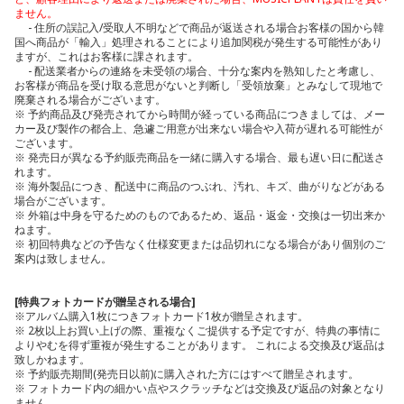
ません。
- 住所の誤記入/受取人不明などで商品が返送される場合お客様の国から韓
国へ商品が「輸入」処理されることにより追加関税が発生する可能性があり
ますが、これはお客様に課されます。
- 配送業者からの連絡を未受領の場合、十分な案内を熟知したと考慮し、
お客様が商品を受け取る意思がないと判断し「受領放棄」とみなして現地で
廃棄される場合がございます。
※ 予約商品及び発売されてから時間が経っている商品につきましては、メー
カー及び製作の都合上、急遽ご用意が出来ない場合や入荷が遅れる可能性が
ございます。
※ 発売日が異なる予約販売商品を一緒に購入する場合、最も遅い日に配送さ
れます。
※ 海外製品につき、配送中に商品のつぶれ、汚れ、キズ、曲がりなどがある
場合がございます。
※ 外箱は中身を守るためのものであるため、返品・返金・交換は一切出来か
ねます。
※ 初回特典などの予告なく仕様変更または品切れになる場合があり個別のご
案内は致しません。
[特典フォトカードが贈呈される場合]
※アルバム購入1枚につきフォトカード1枚が贈呈されます。
※ 2枚以上お買い上げの際、重複なくご提供する予定ですが、特典の事情に
よりやむを得ず重複が発生することがあります。 これによる交換及び返品は
致しかねます。
※ 予約販売期間(発売日以前)に購入された方にはすべて贈呈されます。
※ フォトカード内の細かい点やスクラッチなどは交換及び返品の対象となり
ません。