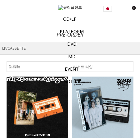
0
CD/LP
PLATFORM
PRE-ORDER
DVD
MD
리스트 타입
EVENT
NOTICE