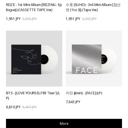
RIIZE - 1st Mini Album [RIIZING : Ep
수호 (SUHO) - 3rd Mini Album [점선
ilogue] (CASSETTE TAPE Ver.)
면 (1 to 3)] (Tape Ver.)
1,951 JPY
2,292 JPY
1,951 JPY
2,292 JPY
BTS - [LOVE YOURSELF 轉 'Tear'] (L
지민 (Jimin) - [FACE] (LP)
P)
7,643 JPY
6,810 JPY
8,407 JPY
More