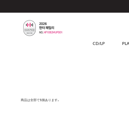
CD/LP
PL
1
商品は全部で
個あります。