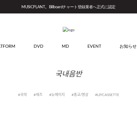
MUSICPLANT、Billboardチャート登録業者へ正式に認定
ATFORM
DVD
MD
EVENT
お知らせ
국내음반
#국악
#재즈
#뉴에이지
#종교/명상
#LP/CASSETTE