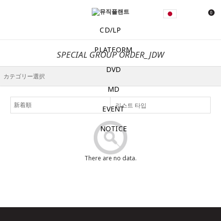
0
CD/LP
PLATFORM
SPECIAL GROUP ORDER_JDW
DVD
MD
리스트 타입
EVENT
NOTICE
There are no data.