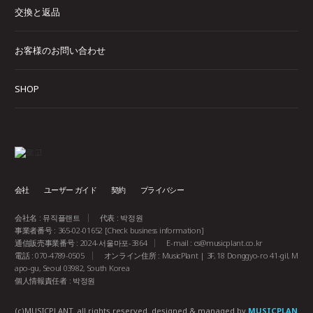
交換と返品
お客様のお問い合わせ
SHOP
会社
ユーザー ガイド
契約
プライバシー
会社名 : 뮤직플랜트
代表 : 박정원
事業者番号 : 365-02-01652
[Check business information]
通信販売事業番号 : 2024-서울마포-3864
E-mail :
cs@musicplant.co.kr
電話 : 070-4789-0505
オンライン住所 : MusicPlant | 3F, 18 Donggyo-ro 41-gil, M
apo-gu, Seoul 03982, South Korea
個人情報責任者 : 박정원
(c)MUSICPLANT. all rights reserved.
designed & managed by
MUSICPLAN