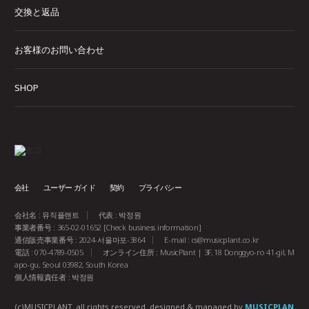
交換と返品
お客様のお問い合わせ
SHOP
会社
ユーザー ガイド
契約
プライバシー
会社名 : 뮤직플랜트
代表 : 박정원
事業者番号 : 365-02-01652
[Check business information]
通信販売事業番号 : 2024-서울마포-3864
E-mail :
cs@musicplant.co.kr
電話 : 070-4789-0505
オンライン住所 : MusicPlant | 3F, 18 Donggyo-ro 41-gil, M
apo-gu, Seoul 03982, South Korea
個人情報責任者 : 박정원
(c)MUSICPLANT. all rights reserved.
designed & managed by
MUSICPLAN