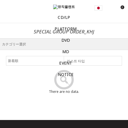
0
CD/LP
PLATFORM
SPECIAL GROUP ORDER_KHJ
DVD
MD
리스트 타입
EVENT
NOTICE
There are no data.