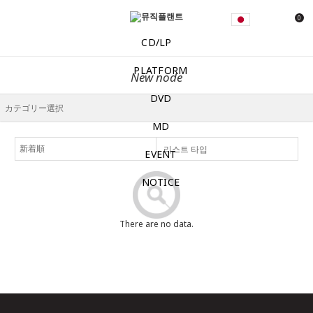
0
CD/LP
PLATFORM
New node
DVD
MD
리스트 타입
EVENT
NOTICE
There are no data.