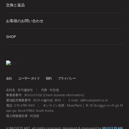
交換と返品
お客様のお問い合わせ
SHOP
会社
ユーザー ガイド
契約
プライバシー
会社名 : 뮤직플랜트
代表 : 박정원
事業者番号 : 365-02-01652
[Check business information]
通信販売事業番号 : 2024-서울마포-3864
E-mail :
cs@musicplant.co.kr
電話 : 070-4789-0505
オンライン住所 : MusicPlant | 3F, 18 Donggyo-ro 41-gil, M
apo-gu, Seoul 03982, South Korea
個人情報責任者 : 박정원
(c)MUSICPLANT. all rights reserved.
designed & managed by
MUSICPLAN