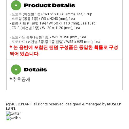
-
포토북
(
버전별
1
종
) / W165 x H240 (mm), 1ea, 120p
-
스트링
(
공통
1
종
) / W3 x H240 (mm), 1ea
-
필름 시트
(
버전별
1
종
) / W150 x H110 (mm), 3ea 1Set
- CD-R (
버전별
1
종
) / W120 x H120 (mm), 1ea
-
포토카드 봉투
(
공통
1
종
) / W60 x H90 (mm), 1ea
-
포토카드
(
버전별
5
종 중
1
종 랜덤
) / W55 x H85 (mm), 1ea
*
본 음반에 포함된 랜덤 구성품은 동일한 확률로 구성
되어 있습니다
.
*추후공개
(c)MUSICPLANT. all rights reserved.
designed & managed by
MUSICP
LANT.