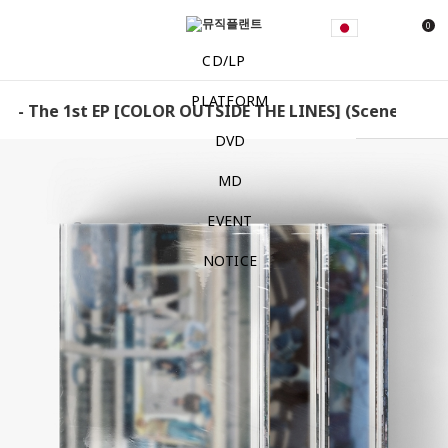
0
CD/LP
PLATFORM
he 1st EP [COLOR OUTSIDE THE LINES] (Scene 1 ver. / Scen
DVD
MD
EVENT
NOTICE