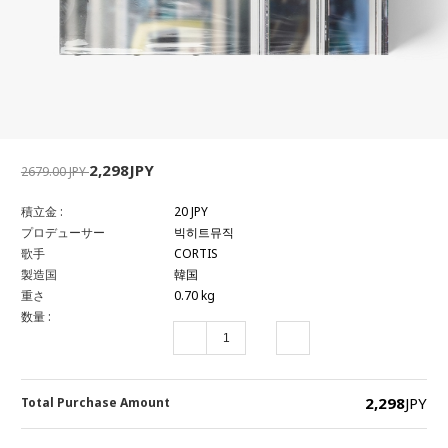
2,298JPY
2679.00 JPY
積立金 :
20 JPY
プロデューサー
빅히트뮤직
歌手
CORTIS
製造国
韓国
重さ
0.70 kg
数量 :
2,298
JPY
Total Purchase Amount