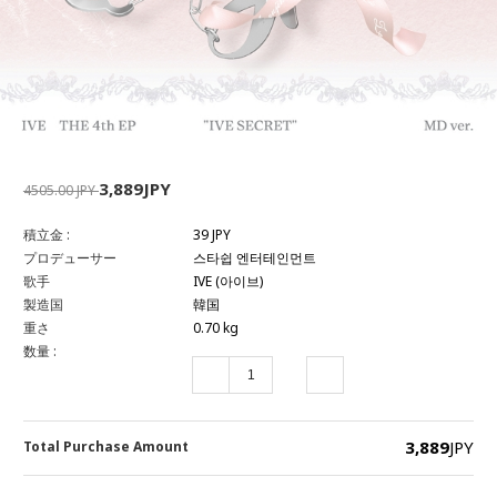
3,889JPY
4505.00 JPY
積立金 :
39 JPY
プロデューサー
스타쉽 엔터테인먼트
歌手
IVE (아이브)
製造国
韓国
重さ
0.70 kg
数量 :
3,889
JPY
Total Purchase Amount