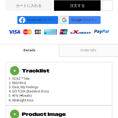
カートに入れる
注文する
Facebookでログイン
Googleでログイン
Details
Order info.
1. XOXZ *Title
2. Wild Bird
3. Dear, My Feelings
4. GOTCHA (Baddest Eros)
5.
삐빅
(
♥
beats)
6. Midnight Kiss