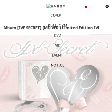
0
CD/LP
PLATFORM
h Album [IVE SECRET] (MD VER.) Limited Edition IVE - Mini
DVD
MD
EVENT
NOTICE