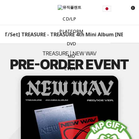
0
CD/LP
PLATFORM
T/Set] TREASURE - TREASURE 4th Mini Album [NEW WAV] (
DVD
MD
EVENT
NOTICE