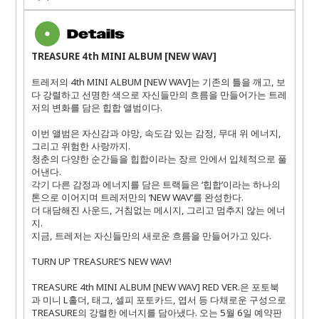
TREASURE 4th MINI ALBUM [NEW WAV]
트레저의
4th MINI ALBUM [NEW WAV]
는 기존의 틀을 깨고
,
보
다 강렬하고 선명한 색으로 자신들만의 흐름을 만들어가는 트레
저의 변화를 담은 힙합 앨범이다
.
이번 앨범은 자신감과 야망
,
속도감 있는 감정
,
무대 위 에너지
,
그리고 위험한 사랑까지
.
청춘의 다양한 순간들을 힙합이라는 장르 안에서 입체적으로 풀
어낸다
.
각기 다른 감정과 에너지를 담은 트랙들은 ‘힙합’이라는 하나의
톤으로 이어지며 트레저만의 ‘
NEW WAV
’를 완성한다
.
더 대담해진 사운드
,
거침없는 메시지
,
그리고 멈추지 않는 에너
지
.
지금
,
트레저는 자신들만의 새로운 흐름을 만들어가고 있다
.
TURN UP TREASURE’S NEW WAV!
TREASURE 4th MINI ALBUM [NEW WAV] RED VER.
은 포토북
과 미니
L
홀더
,
태그
,
셀피 포토카드
,
엽서 등 다채로운 구성으로
TREASURE
의 강렬한 에너지를 담아냈다
.
오는
5
월
6
일 예약판