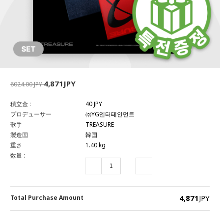
4,871JPY
6024.00 JPY
積立金 :
40 JPY
プロデューサー
㈜YG엔터테인먼트
歌手
TREASURE
製造国
韓国
重さ
1.40 kg
数量 :
4,871
JPY
Total Purchase Amount