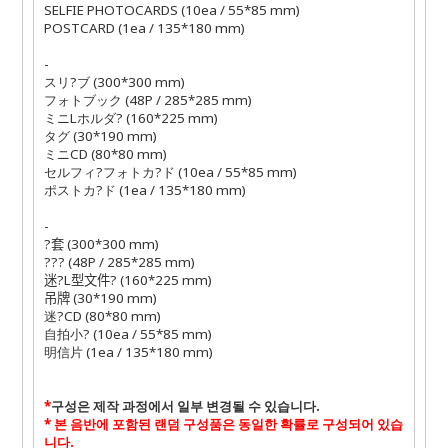
SELFIE PHOTOCARDS (10ea / 55*85 mm)
POSTCARD (1ea / 135*180 mm)
-
スリ
?
ブ
(300*300 mm)
フォトブック
(48P / 285*285 mm)
ミニ
L
ホルダ
?
(160*225 mm)
タグ
(30*190 mm)
ミニ
CD (80*80 mm)
セルフィ
?
フォトカ
?
ド
(10ea / 55*85 mm)
ポストカ
?
ド
(1ea / 135*180 mm)
-
?套
(300*300 mm)
??
?
(48P / 285*285 mm)
迷
?
L
型文件
?
(160*225 mm)
吊牌
(30*190 mm)
迷
?
CD (80*80 mm)
自拍小?
(10ea / 55*85 mm)
明信片
(1ea / 135*180 mm)
*
구성은 제작 과정에서 일부 변경될 수 있습니다
.
*
본 음반에 포함된 랜덤 구성품은 동일한 확률로 구성되어 있습
니다
.