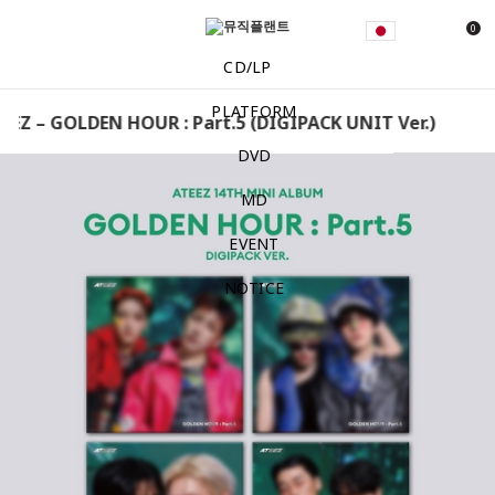
0
CD/LP
PLATFORM
EZ – GOLDEN HOUR : Part.5 (DIGIPACK UNIT Ver.) [Rando
DVD
MD
EVENT
NOTICE