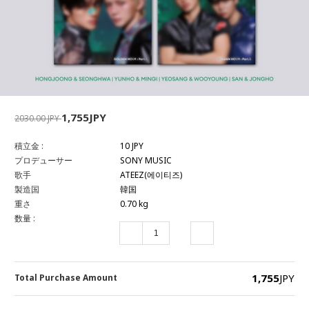
1,755JPY
2030.00 JPY
積立金 :
10 JPY
プロデューサー
SONY MUSIC
歌手
ATEEZ(에이티즈)
製造国
韓国
重さ
0.70 kg
数量 :
1,755
JPY
Total Purchase Amount