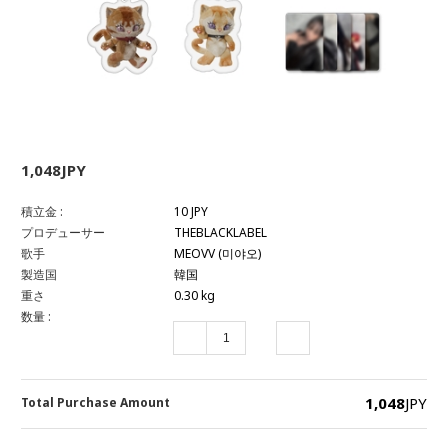
1,048JPY
積立金 :
10 JPY
プロデューサー
THEBLACKLABEL
歌手
MEOVV (미야오)
製造国
韓国
重さ
0.30 kg
数量 :
1,048
JPY
Total Purchase Amount