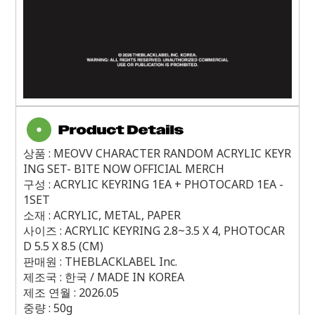
상품 : MEOVV CHARACTER RANDOM ACRYLIC KEYR
ING SET- BITE NOW OFFICIAL MERCH
구성 : ACRYLIC KEYRING 1EA + PHOTOCARD 1EA -
1SET
소재 : ACRYLIC, METAL, PAPER
사이즈 : ACRYLIC KEYRING 2.8~3.5 X 4, PHOTOCAR
D 5.5 X 8.5 (CM)
판매원 : THEBLACKLABEL Inc.
제조국 : 한국 / MADE IN KOREA
제조 연월 : 2026.05
중량 : 50g